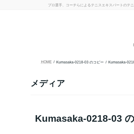
コ
ナ
プロ選手、コーチらによるテニスエキスパートのテニ
ン
ビ
テ
ゲ
ン
ー
ツ
シ
へ
ョ
ス
ン
キ
に
ッ
移
プ
動
HOME
Kumasaka-0218-03 のコピー
Kumasaka-02
メディア
Kumasaka-0218-03