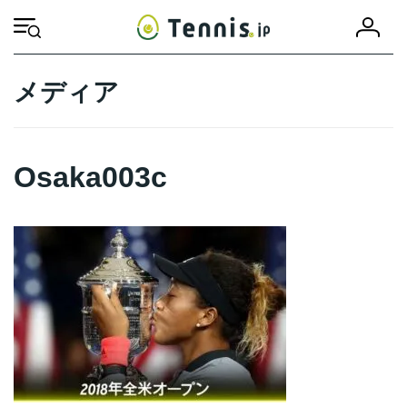
コ
ナ
会
ン
ビ
HOME
Osaka003c
Osaka003c
員
テ
ゲ
登
ン
ー
録
ツ
シ
メディア
へ
ョ
ス
ン
キ
に
ッ
移
Osaka003c
プ
動