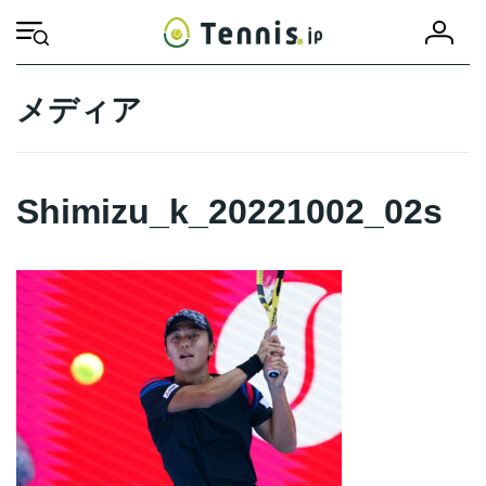
コ
ナ
会
ン
ビ
HOME
Shimizu_k_20221002_02s
Shimizu_k_20221002_02s
員
テ
ゲ
登
ン
ー
録
ツ
シ
メディア
へ
ョ
ス
ン
キ
に
ッ
移
Shimizu_k_20221002_02s
プ
動