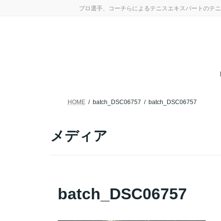
コ
ナ
プロ選手、コーチらによるテニスエキスパートのテニ
ン
ビ
テ
ゲ
ン
ー
ツ
シ
へ
ョ
ス
ン
キ
に
ッ
移
プ
動
HOME
batch_DSC06757
batch_DSC06757
メディア
batch_DSC06757