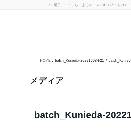
コ
ナ
プロ選手、コーチらによるテニスエキスパートのテニ
ン
ビ
テ
ゲ
ン
ー
ツ
シ
へ
ョ
ス
ン
キ
に
ッ
移
プ
動
HOME
batch_Kunieda-20221008-I-21
batch_Kunied
メディア
batch_Kunieda-20221