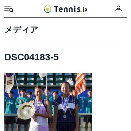
コ
ナ
会
ン
ビ
HOME
DSC04183-5
DSC04183-5
員
テ
ゲ
登
ン
ー
録
ツ
シ
メディア
へ
ョ
ス
ン
キ
に
ッ
移
DSC04183-5
プ
動