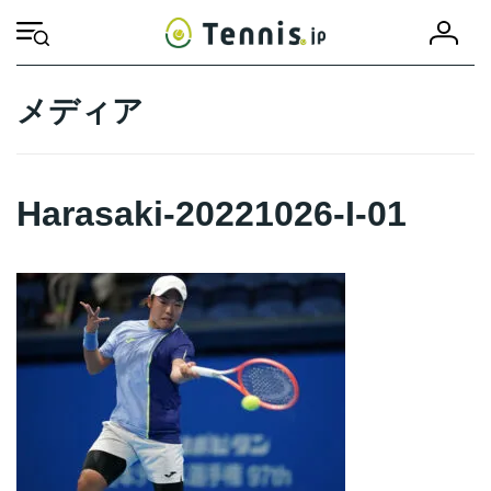
コ
ナ
会
ン
ビ
HOME
Harasaki-20221026-I-01
Harasaki-20221026-I-01
員
テ
ゲ
登
ン
ー
録
ツ
シ
メディア
へ
ョ
ス
ン
キ
に
ッ
移
Harasaki-20221026-I-01
プ
動