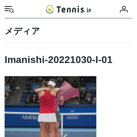
コ
ナ
会
ン
ビ
HOME
Imanishi-20221030-I-01
Imanishi-20221030-I-01
員
テ
ゲ
登
ン
ー
録
ツ
シ
メディア
へ
ョ
ス
ン
キ
に
ッ
移
Imanishi-20221030-I-01
プ
動