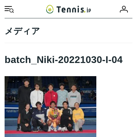
コ
ナ
会
ン
ビ
HOME
batch_Niki-20221030-I-04
batch_Niki-20221030-I-04
員
テ
ゲ
登
ン
ー
録
ツ
シ
メディア
へ
ョ
ス
ン
キ
に
ッ
移
batch_Niki-20221030-I-04
プ
動