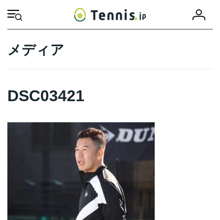
コ
ナ
会
ン
ビ
HOME
DSC03421
DSC03421
員
テ
ゲ
登
ン
ー
録
ツ
シ
メディア
へ
ョ
ス
ン
キ
に
ッ
移
DSC03421
プ
動