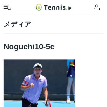
コ
ナ
会
ン
ビ
HOME
Noguchi10-5c
Noguchi10-5c
員
テ
ゲ
登
ン
ー
録
ツ
シ
メディア
へ
ョ
ス
ン
キ
に
ッ
移
Noguchi10-5c
プ
動