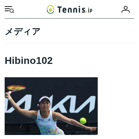
コ
ナ
会
ン
ビ
HOME
Hibino102
Hibino102
員
テ
ゲ
登
ン
ー
録
ツ
シ
メディア
へ
ョ
ス
ン
キ
に
ッ
移
Hibino102
プ
動