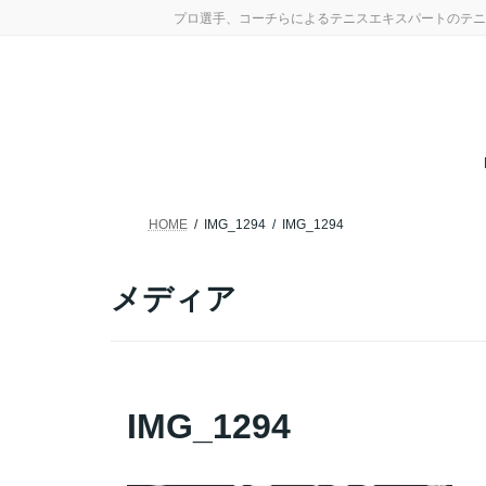
コ
ナ
プロ選手、コーチらによるテニスエキスパートのテニ
ン
ビ
テ
ゲ
ン
ー
ツ
シ
へ
ョ
ス
ン
キ
に
ッ
移
プ
動
HOME
IMG_1294
IMG_1294
メディア
IMG_1294