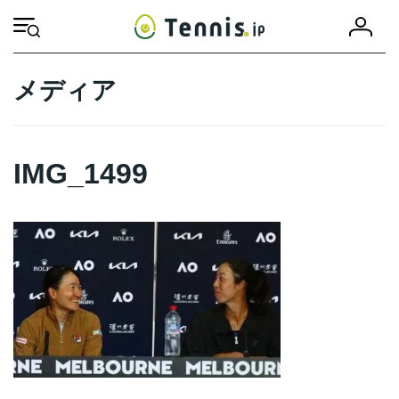
コ
ナ
会
ン
ビ
HOME
IMG_1499
IMG_1499
員
テ
ゲ
登
ン
ー
録
ツ
シ
メディア
へ
ョ
ス
ン
キ
に
ッ
移
IMG_1499
プ
動