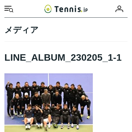
コ
ナ
会
ン
ビ
HOME
LINE_ALBUM_230205_1-1
LINE_ALBUM_230205_1-1
員
テ
ゲ
登
ン
ー
録
ツ
シ
メディア
へ
ョ
ス
ン
キ
に
ッ
移
LINE_ALBUM_230205_1-1
プ
動