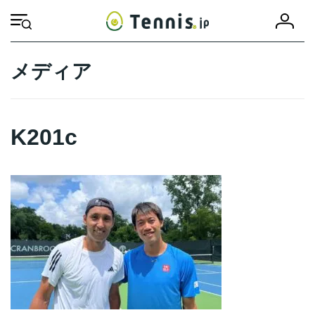
コ
ナ
会
ン
ビ
HOME
K201c
K201c
員
テ
ゲ
登
ン
ー
録
ツ
シ
メディア
へ
ョ
ス
ン
キ
に
ッ
移
K201c
プ
動