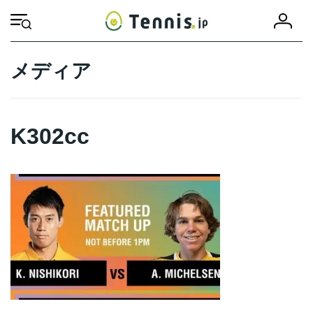
コ
ナ
会
ン
ビ
HOME
K302cc
K302cc
員
テ
ゲ
登
ン
ー
録
ツ
シ
メディア
へ
ョ
ス
ン
キ
に
ッ
移
K302cc
プ
動