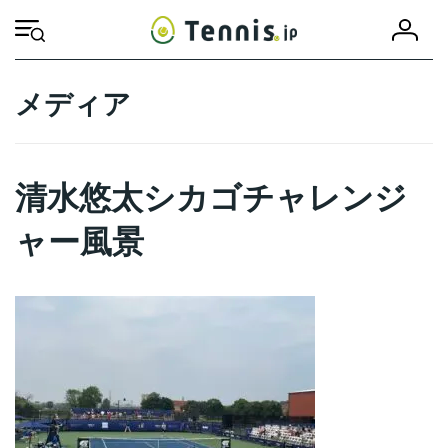
コ
ナ
会
ン
ビ
HOME
清水悠太シカゴチャレンジャー風景
清水悠太シカゴチャレンジ
員
テ
ゲ
登
ン
ー
録
ツ
シ
メディア
へ
ョ
ス
ン
キ
に
ッ
移
清水悠太シカゴチャレンジ
プ
動
ャー風景