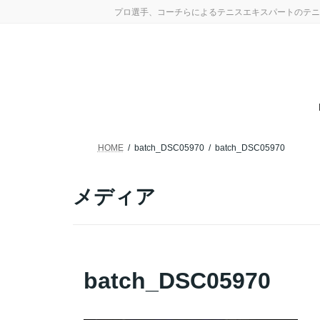
コ
ナ
プロ選手、コーチらによるテニスエキスパートのテニ
ン
ビ
テ
ゲ
ン
ー
ツ
シ
へ
ョ
ス
ン
キ
に
ッ
移
プ
動
HOME
batch_DSC05970
batch_DSC05970
メディア
batch_DSC05970