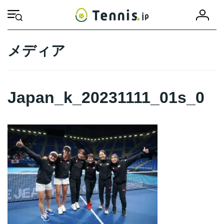
コ
ナ
会
ン
ビ
HOME
Japan_k_20231111_01s_0
Japan_k_20231111_01s_0
員
テ
ゲ
登
ン
ー
録
ツ
シ
メディア
へ
ョ
ス
ン
キ
に
ッ
移
Japan_k_20231111_01s_0
プ
動