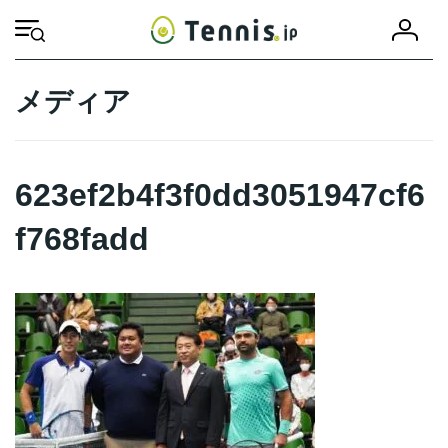
コ
ナ
会
ン
ビ
HOME
623ef2b4f3f0dd3051947cf6f768fadd
623ef2b4f3f0dd3051947cf
員
テ
ゲ
登
ン
ー
録
ツ
シ
メディア
へ
ョ
ス
ン
キ
に
ッ
移
623ef2b4f3f0dd3051947cf6
プ
動
f768fadd