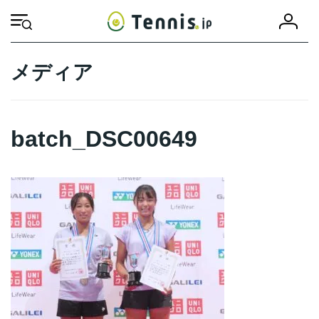
コ
ナ
会
ン
ビ
HOME
batch_DSC00649
batch_DSC00649
員
テ
ゲ
登
ン
ー
録
ツ
シ
メディア
へ
ョ
ス
ン
キ
に
ッ
移
batch_DSC00649
プ
動