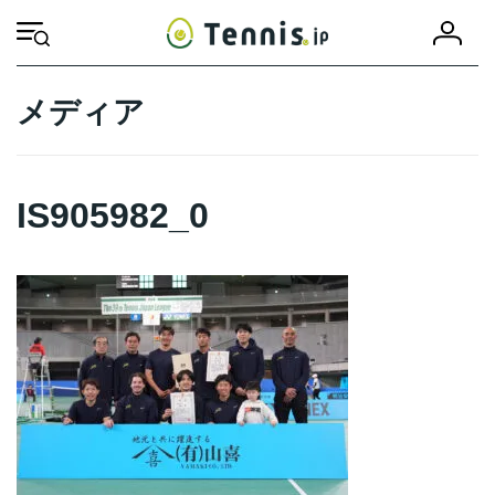
コ
ナ
会
ン
ビ
HOME
IS905982_0
IS905982_0
員
テ
ゲ
登
ン
ー
録
ツ
シ
メディア
へ
ョ
ス
ン
キ
に
ッ
移
IS905982_0
プ
動