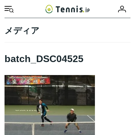
コ
ナ
会
ン
ビ
HOME
batch_DSC04525
batch_DSC04525
員
テ
ゲ
登
ン
ー
録
ツ
シ
メディア
へ
ョ
ス
ン
キ
に
ッ
移
batch_DSC04525
プ
動