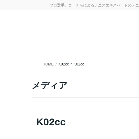
コ
ナ
プロ選手、コーチらによるテニスエキスパートのテニ
ン
ビ
テ
ゲ
ン
ー
ツ
シ
へ
ョ
ス
ン
キ
に
ッ
移
プ
動
HOME
K02cc
K02cc
メディア
K02cc