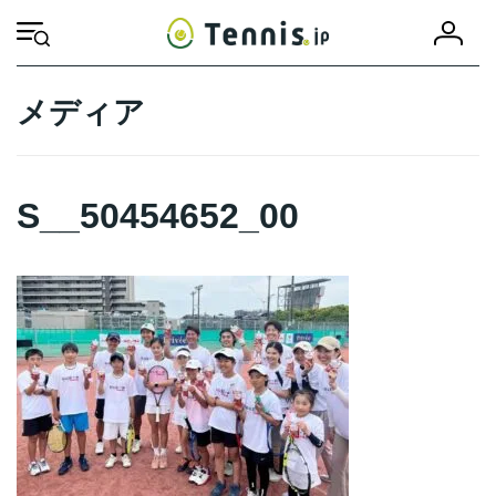
コ
ナ
会
ン
ビ
HOME
S__50454652_00
S__50454652_00
員
テ
ゲ
登
ン
ー
録
ツ
シ
メディア
へ
ョ
ス
ン
キ
に
ッ
移
S__50454652_00
プ
動