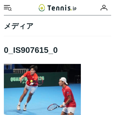
コ
ナ
会
ン
ビ
HOME
0_IS907615_0
0_IS907615_0
員
テ
ゲ
登
ン
ー
録
ツ
シ
メディア
へ
ョ
ス
ン
キ
に
ッ
移
0_IS907615_0
プ
動