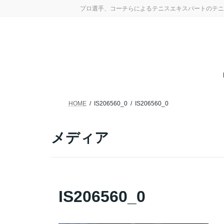
コ
ナ
プロ選手、コーチらによるテニスエキスパートのテニ
ン
ビ
テ
ゲ
ン
ー
ツ
シ
へ
ョ
ス
ン
キ
に
ッ
移
プ
動
HOME
IS206560_0
IS206560_0
メディア
IS206560_0