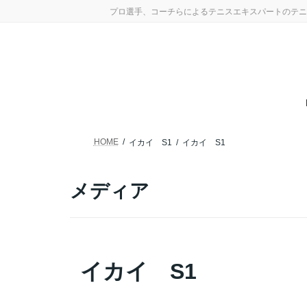
コ
ナ
プロ選手、コーチらによるテニスエキスパートのテニ
ン
ビ
テ
ゲ
ン
ー
ツ
シ
へ
ョ
ス
ン
キ
に
ッ
移
プ
動
HOME
イカイ S1
イカイ S1
メディア
イカイ S1