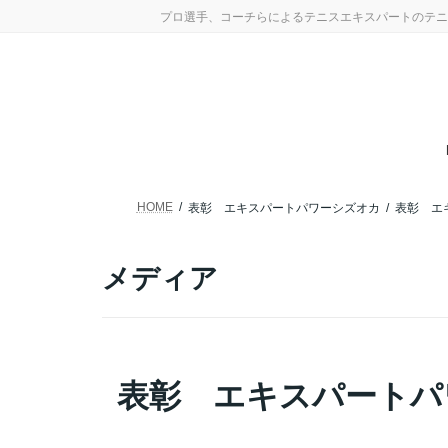
コ
ナ
プロ選手、コーチらによるテニスエキスパートのテニ
ン
ビ
テ
ゲ
ン
ー
ツ
シ
へ
ョ
ス
ン
キ
に
ッ
移
プ
動
HOME
表彰 エキスパートパワーシズオカ
表彰 エ
メディア
表彰 エキスパートパ