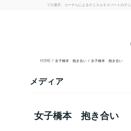
コ
ナ
プロ選手、コーチらによるテニスエキスパートのテニ
ン
ビ
テ
ゲ
ン
ー
ツ
シ
へ
ョ
ス
ン
キ
に
ッ
移
プ
動
HOME
女子橋本 抱き合い
女子橋本 抱き合い
メディア
女子橋本 抱き合い