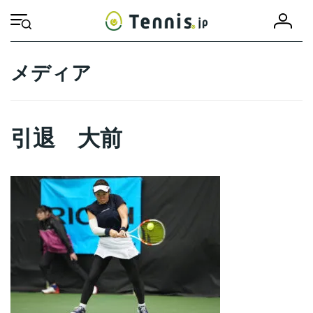
コ
ナ
会
ン
ビ
HOME
引退 大前
引退 大前
員
テ
ゲ
登
ン
ー
録
ツ
シ
メディア
へ
ョ
ス
ン
キ
に
ッ
移
引退 大前
プ
動