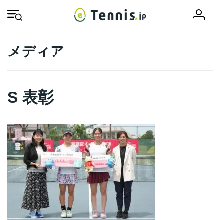
コ
ナ
会
ン
ビ
HOME
S 表彰
S 表彰
員
テ
ゲ
登
ン
ー
録
ツ
シ
メディア
へ
ョ
ス
ン
キ
に
ッ
移
S 表彰
プ
動