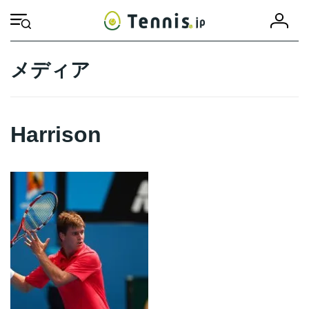
コ
ナ
会
ン
ビ
HOME
Harrison
Harrison
員
テ
ゲ
登
ン
ー
録
ツ
シ
メディア
へ
ョ
ス
ン
キ
に
ッ
移
Harrison
プ
動