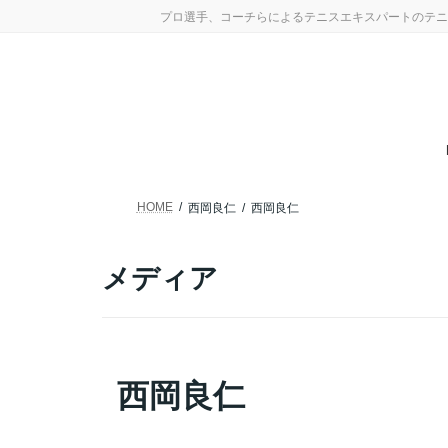
コ
ナ
プロ選手、コーチらによるテニスエキスパートのテニ
ン
ビ
テ
ゲ
ン
ー
ツ
シ
へ
ョ
ス
ン
キ
に
ッ
移
プ
動
HOME
西岡良仁
西岡良仁
メディア
西岡良仁