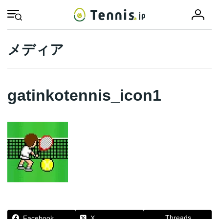
コ
ナ
会
ン
ビ
HOME
gatinkotennis_icon1
gatinkotennis_icon1
員
テ
ゲ
登
ン
ー
録
ツ
シ
メディア
へ
ョ
ス
ン
キ
に
ッ
移
gatinkotennis_icon1
プ
動
Threads
Facebook
X