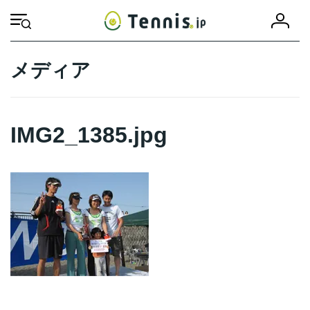
コ
ナ
会
ン
ビ
HOME
IMG2_1385.jpg
IMG2_1385.jpg
員
テ
ゲ
登
ン
ー
録
ツ
シ
メディア
へ
ョ
ス
ン
キ
に
ッ
移
IMG2_1385.jpg
プ
動