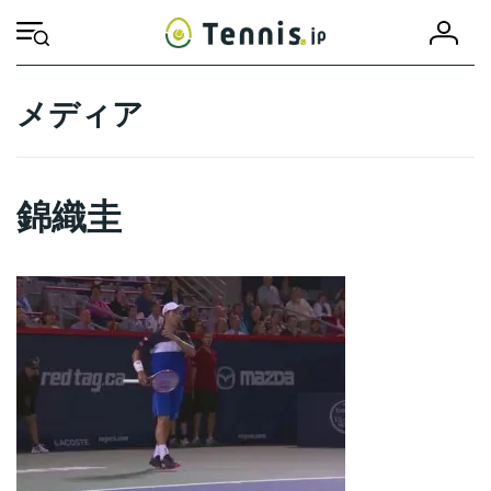
コ
ナ
会
ン
ビ
HOME
錦織圭
錦織圭
員
テ
ゲ
登
ン
ー
録
ツ
シ
メディア
へ
ョ
ス
ン
キ
に
ッ
移
錦織圭
プ
動