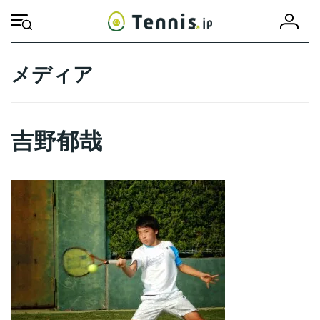
コ
ナ
会
ン
ビ
HOME
吉野郁哉
吉野郁哉
員
テ
ゲ
登
ン
ー
録
ツ
シ
メディア
へ
ョ
ス
ン
キ
に
ッ
移
吉野郁哉
プ
動