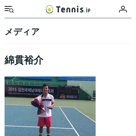
コ
ナ
会
ン
ビ
HOME
綿貫裕介
綿貫裕介
員
テ
ゲ
登
ン
ー
録
ツ
シ
メディア
へ
ョ
ス
ン
キ
に
ッ
移
綿貫裕介
プ
動