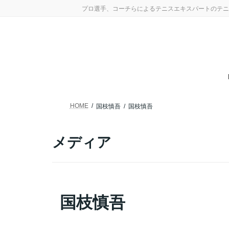
コ
ナ
プロ選手、コーチらによるテニスエキスパートのテニ
ン
ビ
テ
ゲ
ン
ー
ツ
シ
へ
ョ
ス
ン
キ
に
ッ
移
プ
動
HOME
国枝慎吾
国枝慎吾
メディア
国枝慎吾