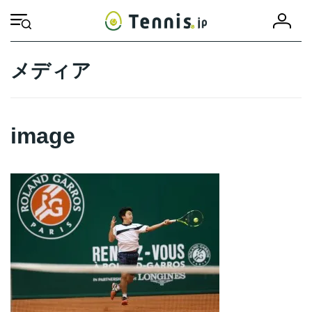
コ
ナ
会
ン
ビ
HOME
image
image
員
テ
ゲ
登
ン
ー
録
ツ
シ
メディア
へ
ョ
ス
ン
キ
に
ッ
移
image
プ
動