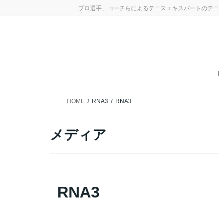
コ
ナ
プロ選手、コーチらによるテニスエキスパートのテニ
ン
ビ
テ
ゲ
ン
ー
ツ
シ
へ
ョ
ス
ン
キ
に
ッ
移
プ
動
HOME
RNA3
RNA3
メディア
RNA3