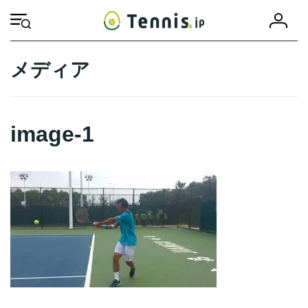
コ
ナ
会
ン
ビ
HOME
image-1
image-1
員
テ
ゲ
登
ン
ー
録
ツ
シ
メディア
へ
ョ
ス
ン
キ
に
ッ
移
image-1
プ
動