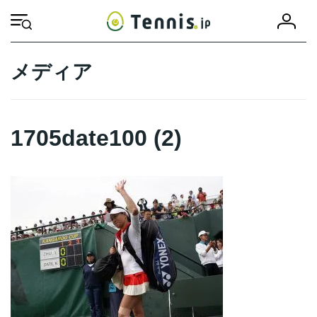
コ
ナ
会
ン
ビ
HOME
1705date100 (2)
1705date100 (2)
員
テ
ゲ
登
ン
ー
録
ツ
シ
メディア
へ
ョ
ス
ン
キ
に
ッ
移
1705date100 (2)
プ
動