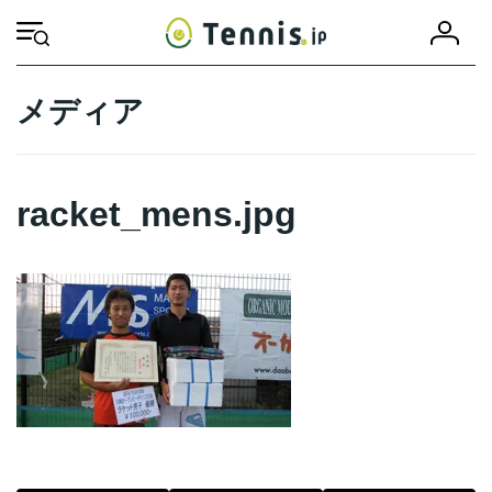
コ
ナ
会
ン
ビ
HOME
racket_mens.jpg
racket_mens.jpg
員
テ
ゲ
登
ン
ー
録
ツ
シ
メディア
へ
ョ
ス
ン
キ
に
ッ
移
racket_mens.jpg
プ
動