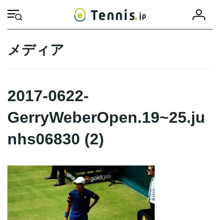
コ
ナ
会
ン
ビ
HOME
2017-0622-GerryWeberOpen.19~25.junhs06830 (2)
2017-0622-
員
テ
ゲ
登
ン
ー
録
ツ
シ
メディア
へ
ョ
ス
ン
キ
に
ッ
移
2017-0622-
プ
動
GerryWeberOpen.19~25.ju
nhs06830 (2)