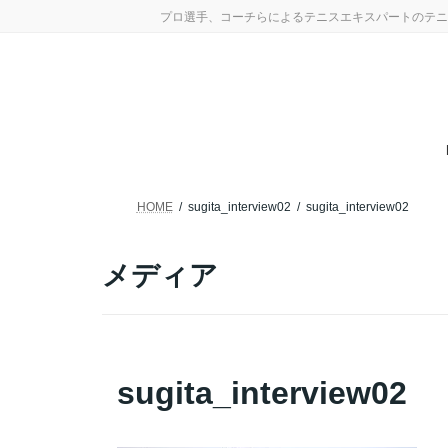
コ
ナ
プロ選手、コーチらによるテニスエキスパートのテニ
ン
ビ
テ
ゲ
ン
ー
ツ
シ
へ
ョ
ス
ン
キ
に
ッ
移
プ
動
HOME
sugita_interview02
sugita_interview02
メディア
sugita_interview02