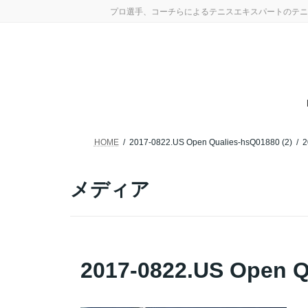
コ
ナ
プロ選手、コーチらによるテニスエキスパートのテニ
ン
ビ
テ
ゲ
ン
ー
ツ
シ
へ
ョ
ス
ン
キ
に
ッ
移
プ
動
HOME
2017-0822.US Open Qualies-hsQ01880 (2)
2
メディア
2017-0822.US Open Q