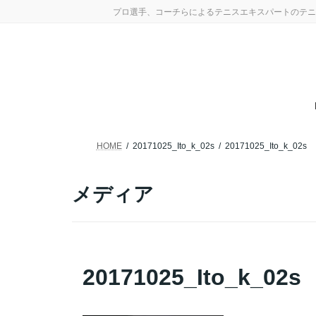
コ
ナ
プロ選手、コーチらによるテニスエキスパートのテニ
ン
ビ
テ
ゲ
ン
ー
ツ
シ
へ
ョ
ス
ン
キ
に
ッ
移
プ
動
HOME
20171025_Ito_k_02s
20171025_Ito_k_02s
メディア
20171025_Ito_k_02s